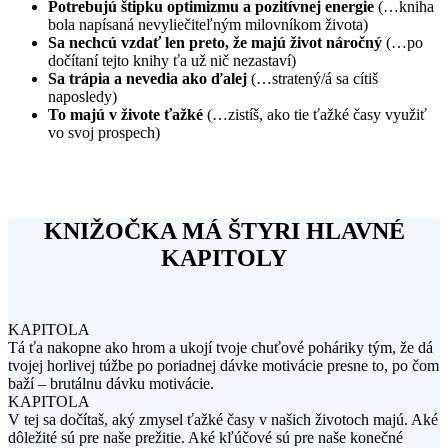
Potrebujú štipku optimizmu a pozitívnej energie
(…kniha
bola napísaná nevyliečiteľným milovníkom života)
Sa nechcú vzdať len preto, že majú život náročný
(…po
dočítaní tejto knihy ťa už nič nezastaví)
Sa trápia a nevedia ako ďalej
(…stratený/á sa cítiš
naposledy)
To majú v živote ťažké
(…zistíš, ako tie ťažké časy využiť
vo svoj prospech)
KNIŽOČKA MÁ ŠTYRI HLAVNÉ
KAPITOLY
KAPITOLA
Tá ťa nakopne ako hrom a ukojí tvoje chuťové poháriky tým, že dá
tvojej horlivej túžbe po poriadnej dávke motivácie presne to, po čom
baží – brutálnu dávku motivácie.
KAPITOLA
V tej sa dočítaš, aký zmysel ťažké časy v našich životoch majú. Aké
dôležité sú pre naše prežitie. Aké kľúčové sú pre naše konečné