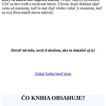
Učiť sa skrz tvrdé a nechcené lekcie. Človek, ktorý dokázal nájsť
cestu od momentu, keď to mal chuť všetko vzdať, k momentu, keď
sa svoj život naučil znova milovať.
Dovoľ mi teda, nech ti ukážem, ako to dokážeš aj ty!
Získať knihu hneď teraz
ČO KNIHA OBSAHUJE?