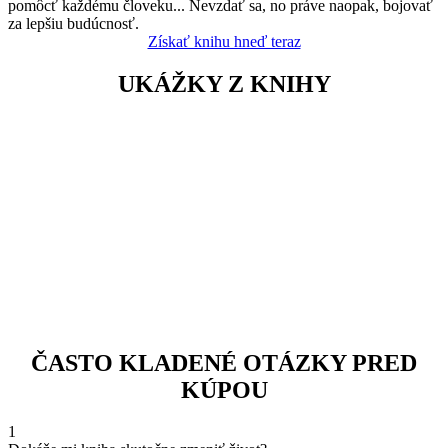
pomôcť každému človeku... Nevzdať sa, no práve naopak, bojovať
za lepšiu budúcnosť.
Získať knihu hneď teraz
UKÁŽKY Z KNIHY
ČASTO KLADENÉ OTÁZKY PRED
KÚPOU
1