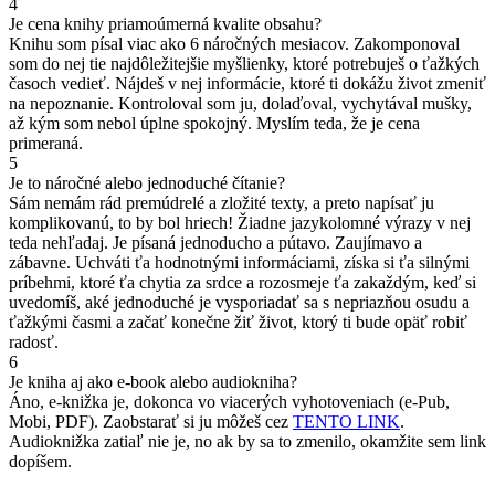
4
Je cena knihy priamoúmerná kvalite obsahu?
Knihu som písal viac ako 6 náročných mesiacov. Zakomponoval
som do nej tie najdôležitejšie myšlienky, ktoré potrebuješ o ťažkých
časoch vedieť. Nájdeš v nej informácie, ktoré ti dokážu život zmeniť
na nepoznanie. Kontroloval som ju, dolaďoval, vychytával mušky,
až kým som nebol úplne spokojný. Myslím teda, že je cena
primeraná.
5
Je to náročné alebo jednoduché čítanie?
Sám nemám rád premúdrelé a zložité texty, a preto napísať ju
komplikovanú, to by bol hriech! Žiadne jazykolomné výrazy v nej
teda nehľadaj. Je písaná jednoducho a pútavo. Zaujímavo a
zábavne. Uchváti ťa hodnotnými informáciami, získa si ťa silnými
príbehmi, ktoré ťa chytia za srdce a rozosmeje ťa zakaždým, keď si
uvedomíš, aké jednoduché je vysporiadať sa s nepriazňou osudu a
ťažkými časmi a začať konečne žiť život, ktorý ti bude opäť robiť
radosť.
6
Je kniha aj ako e-book alebo audiokniha?
Áno, e-knižka je, dokonca vo viacerých vyhotoveniach (e-Pub,
Mobi, PDF). Zaobstarať si ju môžeš cez
TENTO LINK
.
Audioknižka zatiaľ nie je, no ak by sa to zmenilo, okamžite sem link
dopíšem.