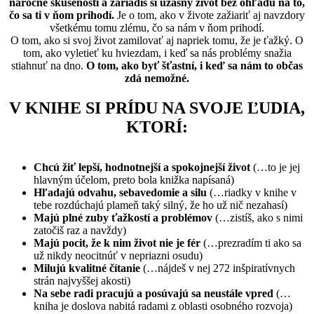
náročné skúsenosti a zariadiš si úžasný život bez ohľadu na to,
čo sa ti v ňom prihodí.
Je o tom, ako v živote zažiariť aj navzdory
všetkému tomu zlému, čo sa nám v ňom prihodí.
O tom, ako si svoj život zamilovať aj napriek tomu, že je ťažký. O
tom, ako vyletieť ku hviezdam, i keď sa nás problémy snažia
stiahnuť na dno.
O tom, ako byť šťastní, i keď sa nám to občas
zdá nemožné.
V KNIHE SI PRÍDU NA SVOJE ĽUDIA,
KTORÍ:
Chcú žiť lepší, hodnotnejší a spokojnejší život
(…to je jej
hlavným účelom, preto bola knižka napísaná)
Hľadajú odvahu, sebavedomie a silu
(…riadky v knihe v
tebe rozdúchajú plameň taký silný, že ho už nič nezahasí)
Majú plné zuby ťažkostí a problémov
(…zistíš, ako s nimi
zatočiš raz a navždy)
Majú pocit, že k nim život nie je fér
(…prezradím ti ako sa
už nikdy neocitnúť v nepriazni osudu)
Milujú kvalitné čítanie
(…nájdeš v nej 272 inšpiratívnych
strán najvyššej akosti)
Na sebe radi pracujú a posúvajú sa neustále vpred
(…
kniha je doslova nabitá radami z oblasti osobného rozvoja)