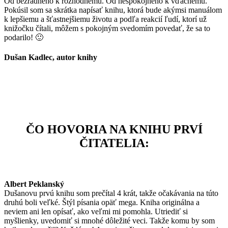
Od bezradného k rozhodnému. Od nespokojného k vďačnému.
Pokúsil som sa skrátka napísať knihu, ktorá bude akýmsi manuálom
k lepšiemu a šťastnejšiemu životu a podľa reakcií ľudí, ktorí už
knižočku čítali, môžem s pokojným svedomím povedať, že sa to
podarilo! 🙂
Dušan Kadlec, autor knihy
ČO HOVORIA NA KNIHU PRVÍ
ČITATELIA:
Albert Peklanský
Dušanovu prvú knihu som prečítal 4 krát, takže očakávania na túto
druhú boli veľké. Štýl písania opäť mega. Kniha originálna a
neviem ani len opísať, ako veľmi mi pomohla. Utriediť si
myšlienky, uvedomiť si mnohé dôležité veci. Takže komu by som