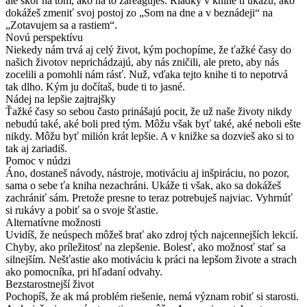
ale skôr na tom, ako na to zareaguješ. Riadky v knihe ti ukážu, ako
dokážeš zmeniť svoj postoj zo „Som na dne a v beznádeji“ na
„Zotavujem sa a rastiem“.
Novú perspektívu
Niekedy nám trvá aj celý život, kým pochopíme, že ťažké časy do
našich životov neprichádzajú, aby nás zničili, ale preto, aby nás
zocelili a pomohli nám rásť. Nuž, vďaka tejto knihe ti to nepotrvá
tak dlho. Kým ju dočítaš, bude ti to jasné.
Nádej na lepšie zajtrajšky
Ťažké časy so sebou často prinášajú pocit, že už naše životy nikdy
nebudú také, aké boli pred tým. Môžu však byť také, aké neboli ešte
nikdy. Môžu byť milión krát lepšie. A v knižke sa dozvieš ako si to
tak aj zariadiš.
Pomoc v núdzi
Áno, dostaneš návody, nástroje, motiváciu aj inšpiráciu, no pozor,
sama o sebe ťa kniha nezachráni. Ukáže ti však, ako sa dokážeš
zachrániť sám. Pretože presne to teraz potrebuješ najviac. Vyhrnúť
si rukávy a pobiť sa o svoje šťastie.
Alternatívne možnosti
Uvidíš, že neúspech môžeš brať ako zdroj tých najcennejších lekcií.
Chyby, ako príležitosť na zlepšenie. Bolesť, ako možnosť stať sa
silnejším. Nešťastie ako motiváciu k práci na lepšom živote a strach
ako pomocníka, pri hľadaní odvahy.
Bezstarostnejší život
Pochopíš, že ak má problém riešenie, nemá význam robiť si starosti.