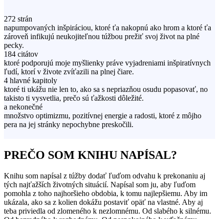
272 strán
napumpovaných inšpiráciou, ktoré ťa nakopnú ako hrom a ktoré ťa
zároveň infikujú neukojiteľnou túžbou prežiť svoj život na plné
pecky.
184 citátov
ktoré podporujú moje myšlienky práve vyjadreniami inšpiratívnych
ľudí, ktorí v živote zvíťazili na plnej čiare.
4 hlavné kapitoly
ktoré ti ukážu nie len to, ako sa s nepriazňou osudu popasovať, no
takisto ti vysvetlia, prečo sú ťažkosti dôležité.
a nekonečné
množstvo optimizmu, pozitívnej energie a radosti, ktoré z môjho
pera na jej stránky nepochybne preskočili.
PREČO SOM KNIHU NAPÍSAL?
Knihu som napísal z túžby dodať ľuďom odvahu k prekonaniu aj
tých najťažších životných situácií. Napísal som ju, aby ľuďom
pomohla z toho najhoršieho obdobia, k tomu najlepšiemu. Aby im
ukázala, ako sa z kolien dokážu postaviť opäť na vlastné. Aby aj
teba priviedla od zlomeného k nezlomnému. Od slabého k silnému.