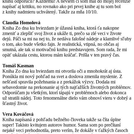
knihu odporučil? Každému! A neviem či som mal do mojej recenzie
napísať aj kritiku, no rovnako ako pri prvej knihe aj tu som bol
z knihy nadmieru uchvátený. Takže za mňa 10/10.
Claudia Homolová
Kniha Zo dna ku hviezdam je úžasná kniha, ktorá ťa nakopne
zmeniť a zlepšiť svoj život a ukáže ti, prečo sa zlé veci v živote
dejú. Páči sa mi na nej to, že nedáva falošné nádeje a klamlivé sľuby
o tom, ako bude všetko fajn. Je realistická, vtipná, no občas aj
smutná, ale tak si motivačnú knihu predstavujem. Som rada, že mi
opäť ukázala cestu, ktorou mám kráčať. Prišla v ten pravý čas.
Tomáš Kasman
Kniha Zo dna ku hviezdam mi otvorila oči a mnohokrát aj ústa.
Ponúkla mi nový pohľad na svet a doslova zmenila myslenie. Z
nešťastí spravila požehnania a z prekážok výzvy. Dodala mi
sebavedomie na prekonanie aj tých najťažších životných problémov.
Odporúčam ju všetkým, ktorí tápajú v problémoch alebo dokonca
už stratili nádej. Toto fenomenálne dielo vám obnoví vieru v dobrý a
šťastný život.
Vera Kováčová
Kniha napísaná z pohľadu bežného človeka takže sa číta úplne
super! Takisto kvitujem autorov humor. Sama som po prečítaní
nejaké veci prehodnotila, preto verím, že dokáže v ťažkých časoch