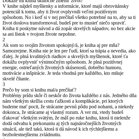
Dokáže mi kniha skutočne zmeniť život?
V knihe nájdeš myšlienky a informácie, ktoré majú obrovitánsky
potenciál k tomu, aby ti život ovplyvnili veľmi pozitívnym
spôsobom. No i keď si v nej prečítaš všetko potrebné na to, aby sa ti
život doslova transformoval, budeš pre to musieť niečo spraviť.
Kniha ti poskytne návod a dá zopár skvelých nápadov, no bez akcie
sa ani lístok v tvojom živote nepohne.
2
Ak som so svojím životom spokojný/á, je kniha aj pre mňa?
Samozrejme. Kniha nie je len pre ľudí, ktorí sa trápia a nevedia, ako
ďalej. Je plná kvalitných riadkov a skvelých myšlienok, ktoré ťa
dokážu ovplyvniť výnimočným spôsobom. Je plná pozitívnej
energie, ostrieľaných životných skúseností, dobrého humoru,
motivácie a inšpirácie. Je teda vhodná pre každého, kto miluje
skvelé čítanie.
3
Prečo by som si knihu mal/a prečítať?
Problémy prídu skôr či neskôr do života každého z nás. Jedného dňa
nám všetkým skrížia cestu ťažkosti a komplikácie, pri ktorých
budeme mať pocit, že strácame pevnú pôdu pod nohami, a niekedy
dokonca, že strácame aj vlastný rozum. A ver mi, vtedy budeš
ďakovať všetkým svätým, že máš po ruke knihu, ktorá ti nielenže
dodá odvahu k prekonaniu aj tých najnáročnejších životných
situácií, ale tiež takú, ktorá ti dá návod k ich rýchlejšiemu a
bezbolestnejšiemu zvládnutiu.