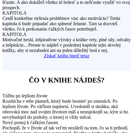
šťastie. A ako dokážeš všetku tú bolesť a to nešťastie využiť vo svoj
prospech.
KAPITOLA
Ceníš konkrétne riešenia problémov viac ako motiváciu? Tretia
kapitola ti bude pripadať ako splnené želanie. Tam sa dozvieš
všetko, čo k prekonaniu ťažkých časov potrebuješ.
KAPITOLA
Motivačné heslá, inšpiratívne výroky a krátke vety, plné sily, odvahy
a inšpirácie... Presne to nájdeš v poslednej kapitole tejto skvelej
knižky, aby si nezabudol ani na jeden dôležitý bod z nej.
Získať knihu hneď teraz
ČO V KNIHE NÁJDEŠ?
Túžbu po lepšom živote
Rozdúcha v tebe plameň, ktorý bude besnieť po zmenách. Po
lepšom živote. Po väčšom naplnení. Uvedomíš si skrátka, akú
obrovskú moc nad svojim životom máš a neuspokojíš sa, kým si ho
nevybuduješ do podoby, o ktorej si vždy sníval.
Nový postoj k ťažkým časom
Pochopíš, že v živote až tak veľmi nezáleží na tom, čo sa ti prihodí,