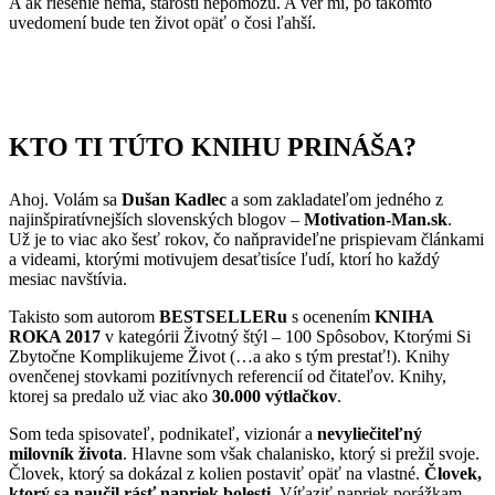
A ak riešenie nemá, starosti nepomôžu. A ver mi, po takomto
uvedomení bude ten život opäť o čosi ľahší.
KTO TI TÚTO KNIHU PRINÁŠA?
Ahoj. Volám sa
Dušan Kadlec
a som zakladateľom jedného z
najinšpiratívnejších slovenských blogov –
Motivation-Man.sk
.
Už je to viac ako šesť rokov, čo naňpravideľne prispievam článkami
a videami, ktorými motivujem desaťtisíce ľudí, ktorí ho každý
mesiac navštívia.
Takisto som autorom
BESTSELLERu
s ocenením
KNIHA
ROKA 2017
v kategórii Životný štýl – 100 Spôsobov, Ktorými Si
Zbytočne Komplikujeme Život (…a ako s tým prestať!). Knihy
ovenčenej stovkami pozitívnych referencií od čitateľov. Knihy,
ktorej sa predalo už viac ako
30.000 výtlačkov
.
Som teda spisovateľ, podnikateľ, vizionár a
nevyliečiteľný
milovník života
. Hlavne som však chalanisko, ktorý si prežil svoje.
Človek, ktorý sa dokázal z kolien postaviť opäť na vlastné.
Človek,
ktorý sa naučil rásť napriek bolesti.
Víťaziť napriek porážkam.