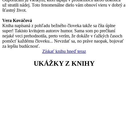
už stratili nádej. Toto fenomenálne dielo vám obnoví vieru v dobrý a
šťastný život.
Vera Kováčová
Kniha napísaná z pohľadu bežného človeka takže sa číta úplne
super! Takisto kvitujem autorov humor. Sama som po prečítaní
nejaké veci prehodnotila, preto verím, že dokáže v ťažkých časoch
pomôcť každému človeku... Nevzdať sa, no práve naopak, bojovať
za lepšiu budúcnosť.
Získať knihu hneď teraz
UKÁŽKY Z KNIHY