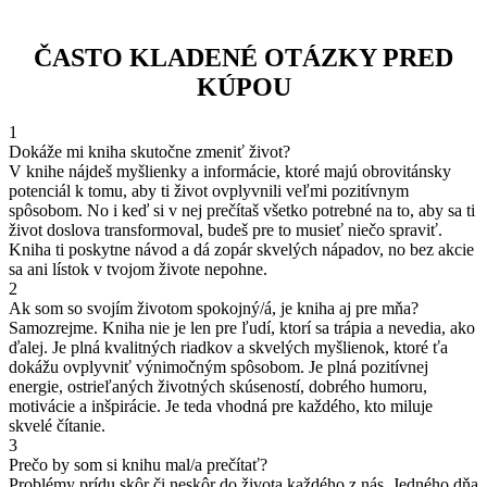
ČASTO KLADENÉ OTÁZKY PRED
KÚPOU
1
Dokáže mi kniha skutočne zmeniť život?
V knihe nájdeš myšlienky a informácie, ktoré majú obrovitánsky
potenciál k tomu, aby ti život ovplyvnili veľmi pozitívnym
spôsobom. No i keď si v nej prečítaš všetko potrebné na to, aby sa ti
život doslova transformoval, budeš pre to musieť niečo spraviť.
Kniha ti poskytne návod a dá zopár skvelých nápadov, no bez akcie
sa ani lístok v tvojom živote nepohne.
2
Ak som so svojím životom spokojný/á, je kniha aj pre mňa?
Samozrejme. Kniha nie je len pre ľudí, ktorí sa trápia a nevedia, ako
ďalej. Je plná kvalitných riadkov a skvelých myšlienok, ktoré ťa
dokážu ovplyvniť výnimočným spôsobom. Je plná pozitívnej
energie, ostrieľaných životných skúseností, dobrého humoru,
motivácie a inšpirácie. Je teda vhodná pre každého, kto miluje
skvelé čítanie.
3
Prečo by som si knihu mal/a prečítať?
Problémy prídu skôr či neskôr do života každého z nás. Jedného dňa