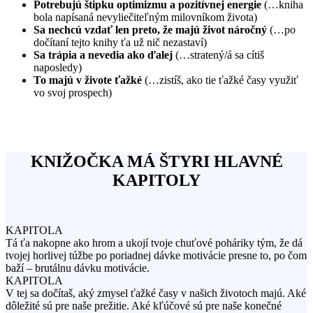
Potrebujú štipku optimizmu a pozitívnej energie
(…kniha
bola napísaná nevyliečiteľným milovníkom života)
Sa nechcú vzdať len preto, že majú život náročný
(…po
dočítaní tejto knihy ťa už nič nezastaví)
Sa trápia a nevedia ako ďalej
(…stratený/á sa cítiš
naposledy)
To majú v živote ťažké
(…zistíš, ako tie ťažké časy využiť
vo svoj prospech)
KNIŽOČKA MÁ ŠTYRI HLAVNÉ
KAPITOLY
KAPITOLA
Tá ťa nakopne ako hrom a ukojí tvoje chuťové poháriky tým, že dá
tvojej horlivej túžbe po poriadnej dávke motivácie presne to, po čom
baží – brutálnu dávku motivácie.
KAPITOLA
V tej sa dočítaš, aký zmysel ťažké časy v našich životoch majú. Aké
dôležité sú pre naše prežitie. Aké kľúčové sú pre naše konečné