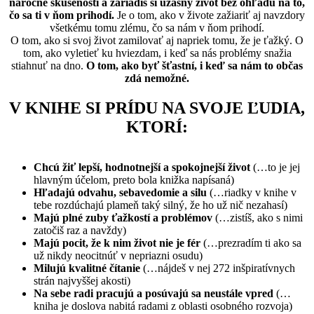
náročné skúsenosti a zariadiš si úžasný život bez ohľadu na to,
čo sa ti v ňom prihodí.
Je o tom, ako v živote zažiariť aj navzdory
všetkému tomu zlému, čo sa nám v ňom prihodí.
O tom, ako si svoj život zamilovať aj napriek tomu, že je ťažký. O
tom, ako vyletieť ku hviezdam, i keď sa nás problémy snažia
stiahnuť na dno.
O tom, ako byť šťastní, i keď sa nám to občas
zdá nemožné.
V KNIHE SI PRÍDU NA SVOJE ĽUDIA,
KTORÍ:
Chcú žiť lepší, hodnotnejší a spokojnejší život
(…to je jej
hlavným účelom, preto bola knižka napísaná)
Hľadajú odvahu, sebavedomie a silu
(…riadky v knihe v
tebe rozdúchajú plameň taký silný, že ho už nič nezahasí)
Majú plné zuby ťažkostí a problémov
(…zistíš, ako s nimi
zatočiš raz a navždy)
Majú pocit, že k nim život nie je fér
(…prezradím ti ako sa
už nikdy neocitnúť v nepriazni osudu)
Milujú kvalitné čítanie
(…nájdeš v nej 272 inšpiratívnych
strán najvyššej akosti)
Na sebe radi pracujú a posúvajú sa neustále vpred
(…
kniha je doslova nabitá radami z oblasti osobného rozvoja)