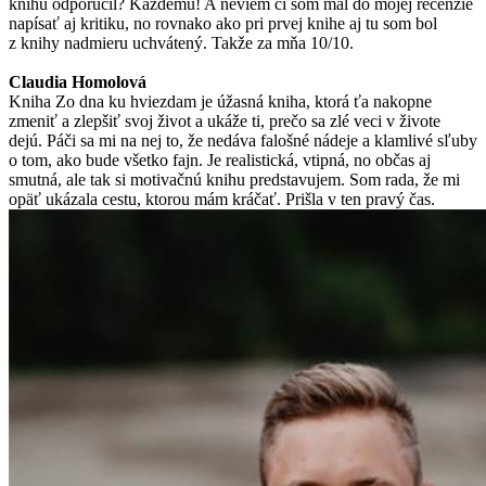
knihu odporučil? Každému! A neviem či som mal do mojej recenzie
napísať aj kritiku, no rovnako ako pri prvej knihe aj tu som bol
z knihy nadmieru uchvátený. Takže za mňa 10/10.
Claudia Homolová
Kniha Zo dna ku hviezdam je úžasná kniha, ktorá ťa nakopne
zmeniť a zlepšiť svoj život a ukáže ti, prečo sa zlé veci v živote
dejú. Páči sa mi na nej to, že nedáva falošné nádeje a klamlivé sľuby
o tom, ako bude všetko fajn. Je realistická, vtipná, no občas aj
smutná, ale tak si motivačnú knihu predstavujem. Som rada, že mi
opäť ukázala cestu, ktorou mám kráčať. Prišla v ten pravý čas.