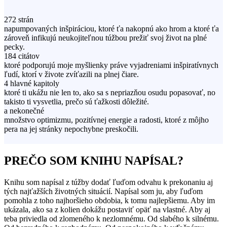
272 strán
napumpovaných inšpiráciou, ktoré ťa nakopnú ako hrom a ktoré ťa
zároveň infikujú neukojiteľnou túžbou prežiť svoj život na plné
pecky.
184 citátov
ktoré podporujú moje myšlienky práve vyjadreniami inšpiratívnych
ľudí, ktorí v živote zvíťazili na plnej čiare.
4 hlavné kapitoly
ktoré ti ukážu nie len to, ako sa s nepriazňou osudu popasovať, no
takisto ti vysvetlia, prečo sú ťažkosti dôležité.
a nekonečné
množstvo optimizmu, pozitívnej energie a radosti, ktoré z môjho
pera na jej stránky nepochybne preskočili.
PREČO SOM KNIHU NAPÍSAL?
Knihu som napísal z túžby dodať ľuďom odvahu k prekonaniu aj
tých najťažších životných situácií. Napísal som ju, aby ľuďom
pomohla z toho najhoršieho obdobia, k tomu najlepšiemu. Aby im
ukázala, ako sa z kolien dokážu postaviť opäť na vlastné. Aby aj
teba priviedla od zlomeného k nezlomnému. Od slabého k silnému.