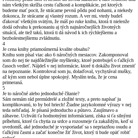
nám všetkým skrížia cestu ťažkosti a komplikácie, pri ktorých
budeme mať pocit, že strácame pevnú pôdu pod nohami, a niekedy
dokonca, že strácame aj vlastný rozum. A ver mi, vtedy budeš
ďakovať všetkým svätým, že máš po ruke knihu, ktorá ti nielenže
dodá odvahu k prekonaniu aj tých najnáročnejších životných
situácií, ale tiež takú, ktorá ti dá návod k ich rýchlejšiemu a
bezbolestnejšiemu zvládnutiu.
4
Je cena knihy priamoúmerná kvalite obsahu?
Knihu som písal viac ako 6 náročných mesiacov. Zakomponoval
som do nej tie najdôležitejšie myšlienky, ktoré potrebuješ o ťažkých
časoch vedieť. Nájdeš v nej informácie, ktoré ti dokážu život zmeniť
na nepoznanie. Kontroloval som ju, dolaďoval, vychytával mušky,
až kým som nebol úplne spokojný. Myslím teda, že je cena
primeraná.
5
Je to náročné alebo jednoduché čítanie?
Sám nemám rád premúdrelé a zložité texty, a preto napísať ju
komplikovanú, to by bol hriech! Žiadne jazykolomné výrazy v nej
teda nehľadaj. Je písaná jednoducho a pútavo. Zaujímavo a
zábavne. Uchváti ťa hodnotnými informáciami, získa si ťa silnými
príbehmi, ktoré ťa chytia za srdce a rozosmeje ťa zakaždým, keď si
uvedomíš, aké jednoduché je vysporiadať sa s nepriazňou osudu a
ťažkými časmi a začať konečne žiť život, ktorý ti bude opäť robiť
radosť.