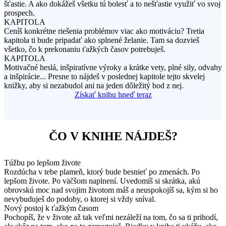
šťastie. A ako dokážeš všetku tú bolesť a to nešťastie využiť vo svoj
prospech.
KAPITOLA
Ceníš konkrétne riešenia problémov viac ako motiváciu? Tretia
kapitola ti bude pripadať ako splnené želanie. Tam sa dozvieš
všetko, čo k prekonaniu ťažkých časov potrebuješ.
KAPITOLA
Motivačné heslá, inšpiratívne výroky a krátke vety, plné sily, odvahy
a inšpirácie... Presne to nájdeš v poslednej kapitole tejto skvelej
knižky, aby si nezabudol ani na jeden dôležitý bod z nej.
Získať knihu hneď teraz
ČO V KNIHE NÁJDEŠ?
Túžbu po lepšom živote
Rozdúcha v tebe plameň, ktorý bude besnieť po zmenách. Po
lepšom živote. Po väčšom naplnení. Uvedomíš si skrátka, akú
obrovskú moc nad svojim životom máš a neuspokojíš sa, kým si ho
nevybuduješ do podoby, o ktorej si vždy sníval.
Nový postoj k ťažkým časom
Pochopíš, že v živote až tak veľmi nezáleží na tom, čo sa ti prihodí,