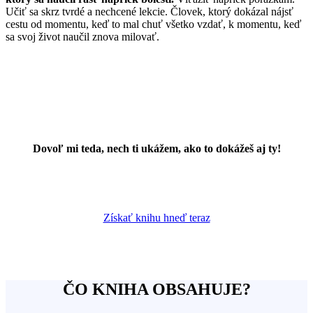
Učiť sa skrz tvrdé a nechcené lekcie. Človek, ktorý dokázal nájsť
cestu od momentu, keď to mal chuť všetko vzdať, k momentu, keď
sa svoj život naučil znova milovať.
Dovoľ mi teda, nech ti ukážem, ako to dokážeš aj ty!
Získať knihu hneď teraz
ČO KNIHA OBSAHUJE?