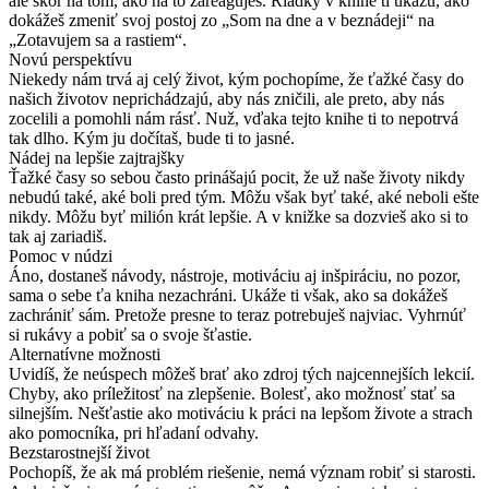
ale skôr na tom, ako na to zareaguješ. Riadky v knihe ti ukážu, ako
dokážeš zmeniť svoj postoj zo „Som na dne a v beznádeji“ na
„Zotavujem sa a rastiem“.
Novú perspektívu
Niekedy nám trvá aj celý život, kým pochopíme, že ťažké časy do
našich životov neprichádzajú, aby nás zničili, ale preto, aby nás
zocelili a pomohli nám rásť. Nuž, vďaka tejto knihe ti to nepotrvá
tak dlho. Kým ju dočítaš, bude ti to jasné.
Nádej na lepšie zajtrajšky
Ťažké časy so sebou často prinášajú pocit, že už naše životy nikdy
nebudú také, aké boli pred tým. Môžu však byť také, aké neboli ešte
nikdy. Môžu byť milión krát lepšie. A v knižke sa dozvieš ako si to
tak aj zariadiš.
Pomoc v núdzi
Áno, dostaneš návody, nástroje, motiváciu aj inšpiráciu, no pozor,
sama o sebe ťa kniha nezachráni. Ukáže ti však, ako sa dokážeš
zachrániť sám. Pretože presne to teraz potrebuješ najviac. Vyhrnúť
si rukávy a pobiť sa o svoje šťastie.
Alternatívne možnosti
Uvidíš, že neúspech môžeš brať ako zdroj tých najcennejších lekcií.
Chyby, ako príležitosť na zlepšenie. Bolesť, ako možnosť stať sa
silnejším. Nešťastie ako motiváciu k práci na lepšom živote a strach
ako pomocníka, pri hľadaní odvahy.
Bezstarostnejší život
Pochopíš, že ak má problém riešenie, nemá význam robiť si starosti.