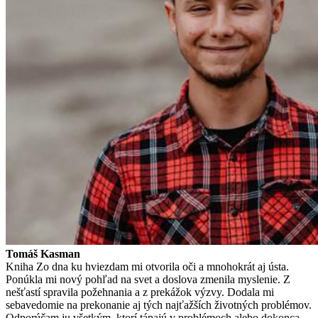
Tomáš Kasman
Kniha Zo dna ku hviezdam mi otvorila oči a mnohokrát aj ústa.
Ponúkla mi nový pohľad na svet a doslova zmenila myslenie. Z
nešťastí spravila požehnania a z prekážok výzvy. Dodala mi
sebavedomie na prekonanie aj tých najťažších životných problémov.
Odporúčam ju všetkým, ktorí tápajú v problémoch alebo dokonca