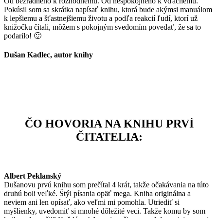
Od bezradného k rozhodnému. Od nespokojného k vďačnému.
Pokúsil som sa skrátka napísať knihu, ktorá bude akýmsi manuálom
k lepšiemu a šťastnejšiemu životu a podľa reakcií ľudí, ktorí už
knižočku čítali, môžem s pokojným svedomím povedať, že sa to
podarilo! 🙂
Dušan Kadlec, autor knihy
ČO HOVORIA NA KNIHU PRVÍ
ČITATELIA:
Albert Peklanský
Dušanovu prvú knihu som prečítal 4 krát, takže očakávania na túto
druhú boli veľké. Štýl písania opäť mega. Kniha originálna a
neviem ani len opísať, ako veľmi mi pomohla. Utriediť si
myšlienky, uvedomiť si mnohé dôležité veci. Takže komu by som