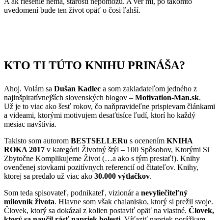
A ak riešenie nemá, starosti nepomôžu. A ver mi, po takomto
uvedomení bude ten život opäť o čosi ľahší.
KTO TI TÚTO KNIHU PRINÁŠA?
Ahoj. Volám sa
Dušan Kadlec
a som zakladateľom jedného z
najinšpiratívnejších slovenských blogov –
Motivation-Man.sk
.
Už je to viac ako šesť rokov, čo naňpravideľne prispievam článkami
a videami, ktorými motivujem desaťtisíce ľudí, ktorí ho každý
mesiac navštívia.
Takisto som autorom
BESTSELLERu
s ocenením
KNIHA
ROKA 2017
v kategórii Životný štýl – 100 Spôsobov, Ktorými Si
Zbytočne Komplikujeme Život (…a ako s tým prestať!). Knihy
ovenčenej stovkami pozitívnych referencií od čitateľov. Knihy,
ktorej sa predalo už viac ako
30.000 výtlačkov
.
Som teda spisovateľ, podnikateľ, vizionár a
nevyliečiteľný
milovník života
. Hlavne som však chalanisko, ktorý si prežil svoje.
Človek, ktorý sa dokázal z kolien postaviť opäť na vlastné.
Človek,
ktorý sa naučil rásť napriek bolesti.
Víťaziť napriek porážkam.